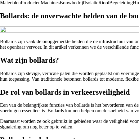
Materialen
Producten
Machines
Bouwbedrijf
Isolatie
Riool
Begeleiding
Hu
Bollards: de onverwachte helden van de bo
Bollards zijn vaak de onopgemerkte helden die de infrastructuur van on
het openbaar vervoer. In dit artikel verkennen we de verschillende fun
Wat zijn bollards?
Bollards zijn stevige, verticale palen die worden geplaatst om voertuige
hun toepassing. Van traditionele betonnen bollards tot moderne, flexibel
De rol van bollards in verkeersveiligheid
Een van de belangrijkste functies van bollards is het bevorderen van
voertuigen essentieel is. Bollards kunnen helpen om de snelheid van vo
Daarnaast worden ze ook gebruikt in gebieden waar de veiligheid vooro
signalering om nog beter op te vallen.