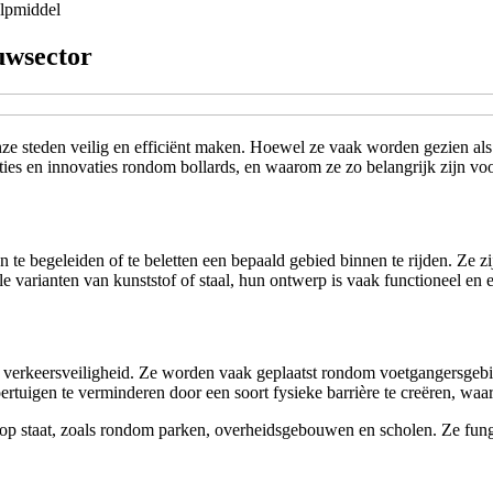
lpmiddel
uwsector
ze steden veilig en efficiënt maken. Hoewel ze vaak worden gezien als 
cties en innovaties rondom bollards, en waarom ze zo belangrijk zijn v
n te begeleiden of te beletten een bepaald gebied binnen te rijden. Ze z
e varianten van kunststof of staal, hun ontwerp is vaak functioneel en e
 de verkeersveiligheid. Ze worden vaak geplaatst rondom voetgangersge
ertuigen te verminderen door een soort fysieke barrière te creëren, waa
p staat, zoals rondom parken, overheidsgebouwen en scholen. Ze funger