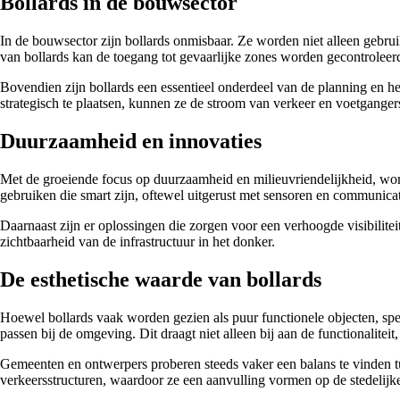
Bollards in de bouwsector
In de bouwsector zijn bollards onmisbaar. Ze worden niet alleen gebr
van bollards kan de toegang tot gevaarlijke zones worden gecontroleerd
Bovendien zijn bollards een essentieel onderdeel van de planning en h
strategisch te plaatsen, kunnen ze de stroom van verkeer en voetganger
Duurzaamheid en innovaties
Met de groeiende focus op duurzaamheid en milieuvriendelijkheid, wor
gebruiken die smart zijn, oftewel uitgerust met sensoren en communica
Daarnaast zijn er oplossingen die zorgen voor een verhoogde visibiliteit
zichtbaarheid van de infrastructuur in het donker.
De esthetische waarde van bollards
Hoewel bollards vaak worden gezien als puur functionele objecten, spe
passen bij de omgeving. Dit draagt niet alleen bij aan de functionalitei
Gemeenten en ontwerpers proberen steeds vaker een balans te vinden tu
verkeersstructuren, waardoor ze een aanvulling vormen op de stedelij