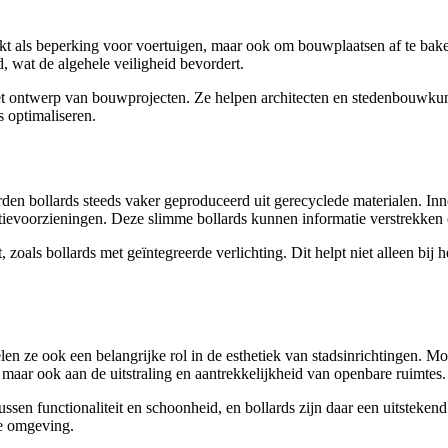
uikt als beperking voor voertuigen, maar ook om bouwplaatsen af te ba
, wat de algehele veiligheid bevordert.
et ontwerp van bouwprojecten. Ze helpen architecten en stedenbouwkund
s optimaliseren.
den bollards steeds vaker geproduceerd uit gerecyclede materialen. In
tievoorzieningen. Deze slimme bollards kunnen informatie verstrekken o
, zoals bollards met geïntegreerde verlichting. Dit helpt niet alleen bi
len ze ook een belangrijke rol in de esthetiek van stadsinrichtingen.
t, maar ook aan de uitstraling en aantrekkelijkheid van openbare ruimtes.
ssen functionaliteit en schoonheid, en bollards zijn daar een uitsteke
ke omgeving.