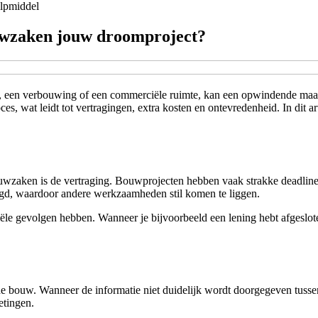
lpmiddel
ouwzaken jouw droomproject?
is, een verbouwing of een commerciële ruimte, kan een opwindende maa
s, wat leidt tot vertragingen, extra kosten en ontevredenheid. In dit
ouwzaken is de vertraging. Bouwprojecten hebben vaak strakke deadlin
gd, waardoor andere werkzaamheden stil komen te liggen.
ciële gevolgen hebben. Wanneer je bijvoorbeeld een lening hebt afgeslo
bouw. Wanneer de informatie niet duidelijk wordt doorgegeven tussen 
etingen.