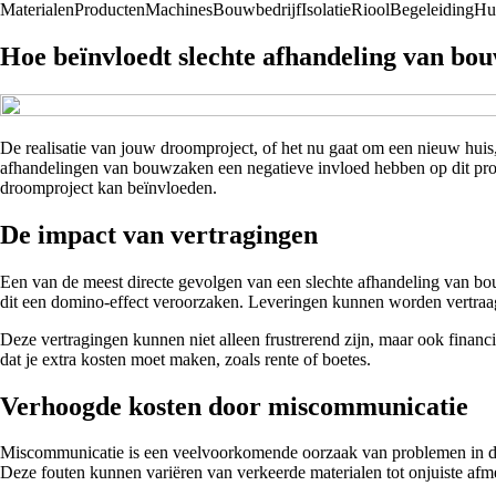
Materialen
Producten
Machines
Bouwbedrijf
Isolatie
Riool
Begeleiding
Hu
Hoe beïnvloedt slechte afhandeling van b
De realisatie van jouw droomproject, of het nu gaat om een nieuw hu
afhandelingen van bouwzaken een negatieve invloed hebben op dit proce
droomproject kan beïnvloeden.
De impact van vertragingen
Een van de meest directe gevolgen van een slechte afhandeling van b
dit een domino-effect veroorzaken. Leveringen kunnen worden vertraa
Deze vertragingen kunnen niet alleen frustrerend zijn, maar ook finan
dat je extra kosten moet maken, zoals rente of boetes.
Verhoogde kosten door miscommunicatie
Miscommunicatie is een veelvoorkomende oorzaak van problemen in de 
Deze fouten kunnen variëren van verkeerde materialen tot onjuiste afm