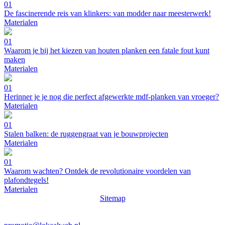
01
De fascinerende reis van klinkers: van modder naar meesterwerk!
Materialen
01
Waarom je bij het kiezen van houten planken een fatale fout kunt
maken
Materialen
01
Herinner je je nog die perfect afgewerkte mdf-planken van vroeger?
Materialen
01
Stalen balken: de ruggengraat van je bouwprojecten
Materialen
01
Waarom wachten? Ontdek de revolutionaire voordelen van
plafondtegels!
Materialen
Sitemap