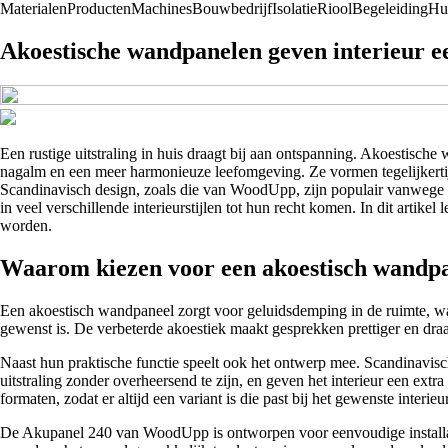
Materialen
Producten
Machines
Bouwbedrijf
Isolatie
Riool
Begeleiding
Hu
Akoestische wandpanelen geven interieur een
Een rustige uitstraling in huis draagt bij aan ontspanning. Akoestisch
nagalm en een meer harmonieuze leefomgeving. Ze vormen tegelijkertijd 
Scandinavisch design, zoals die van WoodUpp, zijn populair vanwege h
in veel verschillende interieurstijlen tot hun recht komen. In dit artike
worden.
Waarom kiezen voor een akoestisch wandp
Een akoestisch wandpaneel zorgt voor geluidsdemping in de ruimte, wa
gewenst is. De verbeterde akoestiek maakt gesprekken prettiger en draa
Naast hun praktische functie speelt ook het ontwerp mee. Scandinavisch
uitstraling zonder overheersend te zijn, en geven het interieur een ext
formaten, zodat er altijd een variant is die past bij het gewenste inte
De Akupanel 240 van WoodUpp is ontworpen voor eenvoudige installati