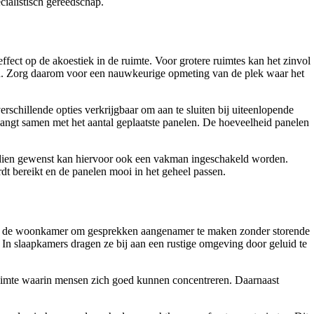
cialistisch gereedschap.
ffect op de akoestiek in de ruimte. Voor grotere ruimtes kan het zinvol
fond. Zorg daarom voor een nauwkeurige opmeting van de plek waar het
erschillende opties verkrijgbaar om aan te sluiten bij uiteenlopende
t hangt samen met het aantal geplaatste panelen. De hoeveelheid panelen
ndien gewenst kan hiervoor ook een vakman ingeschakeld worden.
rdt bereikt en de panelen mooi in het geheel passen.
t in de woonkamer om gesprekken aangenamer te maken zonder storende
. In slaapkamers dragen ze bij aan een rustige omgeving door geluid te
ruimte waarin mensen zich goed kunnen concentreren. Daarnaast