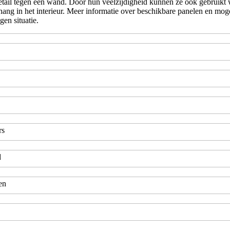
f detail tegen een wand. Door hun veelzijdigheid kunnen ze ook gebrui
nhang in het interieur. Meer informatie over beschikbare panelen en m
gen situatie.
rs
d
en