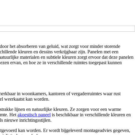
 door het absorberen van geluid, wat zorgt voor minder storende
chillende kleuren en dessins verkrijgbaar zijn. Panelen met een
urlijke materialen en subtiele kleuren zorgt ervoor dat deze panelen
 kiezen ervan, en hoe ze in verschillende ruimtes toegepast kunnen
 merkbaar in woonkamers, kantoren of vergaderruimtes waar rust
nel weerkaatst kan worden.
strakke lijnen en natuurlijke kleuren. Ze zorgen voor een warme
uimte. Het
akoestisch paneel
is beschikbaar in verschillende kleuren en
s nieuwe inrichtingsstijlen.
itgevoerd kan worden. Er wordt bijgeleverd montageadvies gegeven,