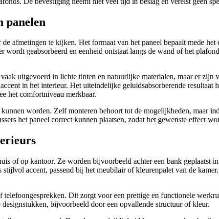
onds. De bevestiging neemt niet veel tijd in beslag en vereist geen spe
n panelen
 de afmetingen te kijken. Het formaat van het paneel bepaalt mede het e
beter wordt geabsorbeerd en eenheid ontstaat langs de wand of het pla
ak uitgevoerd in lichte tinten en natuurlijke materialen, maar er zijn v
 accent in het interieur. Het uiteindelijke geluidsabsorberende resultaa
mee het comfortniveau merkbaar.
d kunnen worden. Zelf monteren behoort tot de mogelijkheden, maar i
ussers het paneel correct kunnen plaatsen, zodat het gewenste effect wo
terieurs
 huis of op kantoor. Ze worden bijvoorbeeld achter een bank geplaats
 stijlvol accent, passend bij het meubilair of kleurenpalet van de kamer
f telefoongesprekken. Dit zorgt voor een prettige en functionele werk
 designstukken, bijvoorbeeld door een opvallende structuur of kleur.