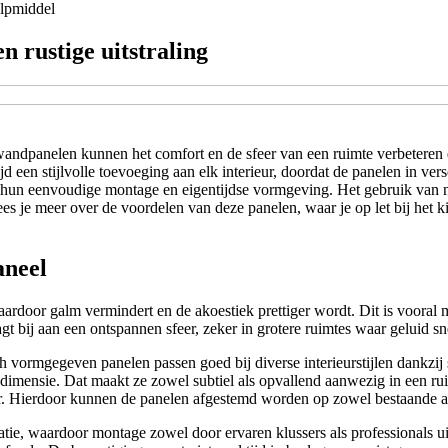
lpmiddel
 rustige uitstraling
e wandpanelen kunnen het comfort en de sfeer van een ruimte verbeteren
een stijlvolle toevoeging aan elk interieur, doordat de panelen in vers
un eenvoudige montage en eigentijdse vormgeving. Het gebruik van natu
l lees je meer over de voordelen van deze panelen, waar je op let bij het
aneel
ardoor galm vermindert en de akoestiek prettiger wordt. Dit is vooral
gt bij aan een ontspannen sfeer, zeker in grotere ruimtes waar geluid s
 vormgegeven panelen passen goed bij diverse interieurstijlen dankzij 
ra dimensie. Dat maakt ze zowel subtiel als opvallend aanwezig in een r
rieur. Hierdoor kunnen de panelen afgestemd worden op zowel bestaande al
e, waardoor montage zowel door ervaren klussers als professionals u