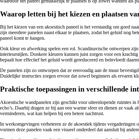
waardoor het paneel gemakkelijk te plaatsen is op zowel wanden als plaf
Waarop letten bij het kiezen en plaatsen va
Bij het kiezen van een akoestisch paneel is het verstandig om goed naar
zijn meerdere panelen naast elkaar te plaatsen, zodat het geluid nog 
paneel komt te hangen.
Ook kleur en afwerking spelen een rol. Scandinavische ontwerpen zijn va
interieurstijlen. Donkere kleuren kunnen juist zorgen voor een krachtig
bepaalt hoe effectief het geluid wordt gereduceerd en beïnvloedt daar
De panelen zijn zo ontworpen dat ze eenvoudig aan de muur bevestig
Duidelijke instructies zorgen ervoor dat zowel beginners als ervaren kl
Praktische toepassingen in verschillende in
Akoestische wandpanelen zijn geschikt voor uiteenlopende ruimtes in
echo’s. Daarbij dragen ze bij aan een warme sfeer en dienen ze vaak als
verminderen, wat kan helpen bij een betere nachtrust.
In werkomgevingen verbeteren ze de akoestiek tijdens vergaderingen o
vormen deze panelen vaak een visueel onderdeel dat aansluit bij andere