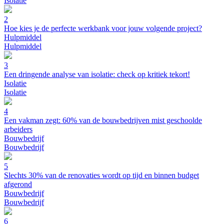
Isolatie
2
Hoe kies je de perfecte werkbank voor jouw volgende project?
Hulpmiddel
Hulpmiddel
3
Een dringende analyse van isolatie: check op kritiek tekort!
Isolatie
Isolatie
4
Een vakman zegt: 60% van de bouwbedrijven mist geschoolde
arbeiders
Bouwbedrijf
Bouwbedrijf
5
Slechts 30% van de renovaties wordt op tijd en binnen budget
afgerond
Bouwbedrijf
Bouwbedrijf
6