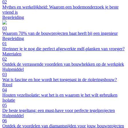
02
Mythes en werkelijkheid: Waarom een bodemonderzoek je beste
vriend is
Begeleiding
03
Waarom 70% van de bouwprojecten baat heeft bij een ingenieur
Begeleiding
01
Herinner je je nog die perfect afgewerkte mdf-planken van vroeger?
Materialen
02
Ontdek de verrassende voordelen van bouwhekken op de werkplek
Hulpmiddel
03
Wat is fascine en hoe wordt het toegepast in de rioleringsbouw?
Riool
04
Houten vezelisolatie: wat het is en waarom je het wilt gebruiken
Isolatie
05
De beste tegeltang: een must-have voor perfecte tegelprojecten
Hulpmiddel
06
Ontdek de voordelen van diamantsnijden voor jouw bouwprojecten