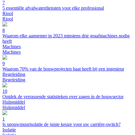
7
5 essentiële afvalwaterdiensten voor elke professional
Riool
Riool
8
Waarom elke aannemer in 2023 minstens drie graafmachines nodig
heeft
Machines
Machines
9
Waarom 70% van de bouwprojecten baat heeft bij een ingenieur
Begeleiding
Begeleiding
10
Ontdek de verrassende statistieken over zagen in de bouwsector
Hulpmiddel
Hulpmiddel
1
Is spouwmuurisolatie de juiste keuze voor uw carrière-switch?
Isolatie