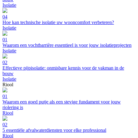
Isolatie
04
Hoe kan technische isolatie uw wooncomfort verbeteren?
Isolatie
01
Waarom een vochtbarrière essentieel is voor jouw isolatieprojecten
Isolatie
02
Effectieve pijpisolatie: onmisbare kennis voor de vakman in de
bouw
Isolatie
Riool
01
Waarom een goed putje als een stevige fundament voor jouw
riolering is
Riool
02
5 essentiële afvalwaterdiensten voor elke professional
Riool