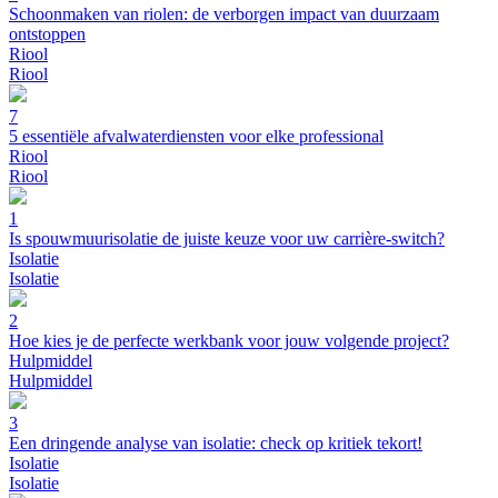
Schoonmaken van riolen: de verborgen impact van duurzaam
ontstoppen
Riool
Riool
7
5 essentiële afvalwaterdiensten voor elke professional
Riool
Riool
1
Is spouwmuurisolatie de juiste keuze voor uw carrière-switch?
Isolatie
Isolatie
2
Hoe kies je de perfecte werkbank voor jouw volgende project?
Hulpmiddel
Hulpmiddel
3
Een dringende analyse van isolatie: check op kritiek tekort!
Isolatie
Isolatie