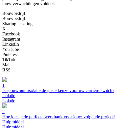
jouw verwachtingen voldoet.
Bouwbedrijf
Bouwbedrijf
Sharing is caring
X
Facebook
Instagram
LinkedIn
YouTube
Pinterest
TikTok
Mail
RSS
1
Is spouwmuurisolatie de juiste keuze voor uw carrière-switch?
Isolatie
Isolatie
2
Hoe kies je de perfecte werkbank voor jouw volgende project?
Hulpmiddel
Hulpmiddel