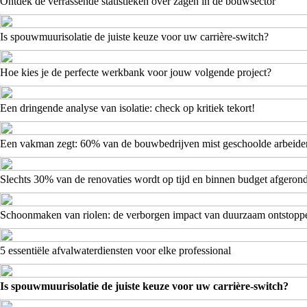
Ontdek de verrassende statistieken over zagen in de bouwsector
Is spouwmuurisolatie de juiste keuze voor uw carrière-switch?
Hoe kies je de perfecte werkbank voor jouw volgende project?
Een dringende analyse van isolatie: check op kritiek tekort!
Een vakman zegt: 60% van de bouwbedrijven mist geschoolde arbeide
Slechts 30% van de renovaties wordt op tijd en binnen budget afgeron
Schoonmaken van riolen: de verborgen impact van duurzaam ontstopp
5 essentiële afvalwaterdiensten voor elke professional
Is spouwmuurisolatie de juiste keuze voor uw carrière-switch?