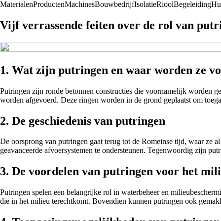
Materialen
Producten
Machines
Bouwbedrijf
Isolatie
Riool
Begeleiding
Hu
Vijf verrassende feiten over de rol van put
1. Wat zijn putringen en waar worden ze v
Putringen zijn ronde betonnen constructies die voornamelijk worden geb
worden afgevoerd. Deze ringen worden in de grond geplaatst om toegang
2. De geschiedenis van putringen
De oorsprong van putringen gaat terug tot de Romeinse tijd, waar ze a
geavanceerde afvoersystemen te ondersteunen. Tegenwoordig zijn putri
3. De voordelen van putringen voor het mil
Putringen spelen een belangrijke rol in waterbeheer en milieubescher
die in het milieu terechtkomt. Bovendien kunnen putringen ook gemakk