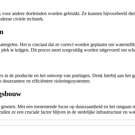
ok voor andere doeleinden worden gebruikt. Ze kunnen bijvoorbeeld die
oderne civiele techniek.
en
regelen. Het is cruciaal dat ze correct worden geplaatst om waterinfiltrat
 plek te krijgen. Dit proces moet zorgvuldig worden uitgevoerd om sc
s in de productie en het ontwerp van putringen. Denk hierbij aan het g
n duurzamere en efficiëntere rioleringssystemen.
ngsbouw
ven groeien. Met een toenemende focus op duurzaamheid en het omgaan 
en ze een cruciale factor blijven in de stedelijke infrastructuur en wa