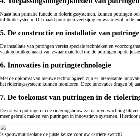
4. Toepassingsmogelijkheden van putringen
Naast hun primaire functie in rioleringssystemen, kunnen putringen o
infiltratiesysteem. Dit maakt putringen veelzijdig en waardevol in de m
5. De constructie en installatie van putring
De installatie van putringen vereist speciale technieken en voorzorgsmaat
vaak gebruikgemaakt van zwaar materieel om de putringen op de juiste
6. Innovaties in putringtechnologie
Met de opkomst van nieuwe technologieën zijn er interessante innovatie
het rioleringssysteem kunnen monitoren. Deze innovaties dragen bij aa
7. De toekomst van putringen in de rioleri
De rol van putringen in de rioleringsbouw zal naar verwachting blij
meer gebruik maken van putringen in innovatieve systemen. Hierdoor zull
Is spouwmuurisolatie de juiste keuze voor uw carrière-switch?