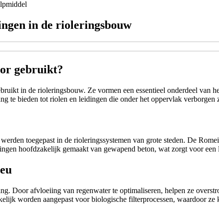
lpmiddel
ringen in de rioleringsbouw
oor gebruikt?
ruikt in de rioleringsbouw. Ze vormen een essentieel onderdeel van het
 te bieden tot riolen en leidingen die onder het oppervlak verborgen z
l werden toegepast in de rioleringssystemen van grote steden. De Romei
ngen hoofdzakelijk gemaakt van gewapend beton, wat zorgt voor een la
ieu
ming. Door afvloeiing van regenwater te optimaliseren, helpen ze over
elijk worden aangepast voor biologische filterprocessen, waardoor ze 