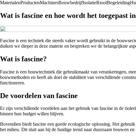
Materialen
Producten
Machines
Bouwbedrijf
Isolatie
Riool
Begeleiding
Hu
Wat is fascine en hoe wordt het toegepast i
Fascine is een techniek die steeds vaker wordt gebruikt in de bouwsecto
duiken we dieper in deze materie en bespreken we de belangrijkste asp
Wat is fascine?
Fascine is een bouwtechniek die gebruikmaakt van verankeringen, meest
bouwmethoden en heeft als doel de stabiliteit van verschillende const
functioneren.
De voordelen van fascine
Er zijn verschillende voordelen aan het gebruik van fascine in de riol
binnen hun budget willen blijven.
Bovendien biedt fascine een goede ecologische oplossing. Het gebruik v
het milieu. Dit sluit aan bij de huidige trend naar duurzaam bouwen en