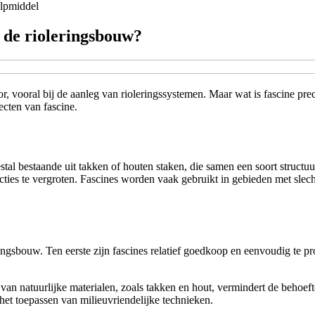
lpmiddel
n de rioleringsbouw?
r, vooral bij de aanleg van rioleringssystemen. Maar wat is fascine prec
ecten van fascine.
al bestaande uit takken of houten staken, die samen een soort structuu
ructies te vergroten. Fascines worden vaak gebruikt in gebieden met sl
eringsbouw. Ten eerste zijn fascines relatief goedkoop en eenvoudig te 
an natuurlijke materialen, zoals takken en hout, vermindert de behoefte
 het toepassen van milieuvriendelijke technieken.