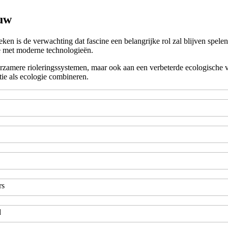
ouw
 is de verwachting dat fascine een belangrijke rol zal blijven spelen
ie met moderne technologieën.
uurzamere rioleringssystemen, maar ook aan een verbeterde ecologische 
tie als ecologie combineren.
rs
d