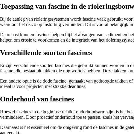
Toepassing van fascine in de rioleringsbou
Bij de aanleg van rioleringssystemen wordt fascine vaak gebruikt voor h
waardoor het risico op instorting vermindert. Dit is vooral belangrijk 
Daarnaast kunnen fascines helpen bij het afvangen van sediment en het 
helpen om erosie te voorkomen en de integriteit van het rioleringssyst
Verschillende soorten fascines
Er zijn verschillende soorten fascines die gebruikt kunnen worden in d
fascine, die bestaat uit takken die nog wortels hebben. Deze takken kunn
Een andere optie is de dode fascine, gemaakt van gedroogde takken of h
ideaal is voor projecten met strakke deadlines.
Onderhoud van fascines
Hoewel fascines in de beginfase relatief onderhoudsarm zijn, is het bel
verminderen. Door proactief onderhoud toe te passen, zoals het verva
Daarnaast is het essentieel om de omgeving rond de fascines in de gate
aangepakt.