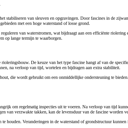
w
et stabiliseren van sleuven en opgravingen. Door fascines in de zijwand
in gebieden met een hoge waterstand of losse grond.
reguleren van waterstromen, wat bijdraagt aan een efficiënte riolering
eem op lange termijn te waarborgen.
e rioleringsbouw. De keuze van het type fascine hangt af van de specif
en, na verloop van tijd, wortelen en bijdragen aan extra stabiliteit.
out, die wordt gebruikt om een onmiddellijke ondersteuning te bieden. 
angrijk om regelmatig inspecties uit te voeren. Na verloop van tijd kunn
ngen van verzwakte takken, kan de levensduur van de fascine worden v
n te houden. Veranderingen in de waterstand of grondstructuur kunnen i